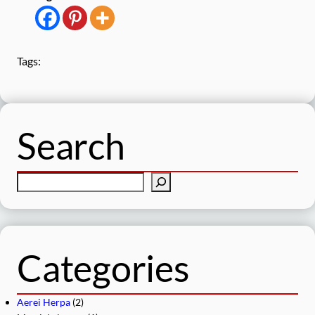
Tags:
Search
C
e
r
c
a
Categories
Aerei Herpa
(2)