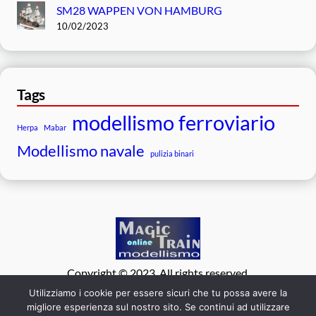
SM28 WAPPEN VON HAMBURG
10/02/2023
Tags
modellismo ferroviario
Herpa
Mabar
Modellismo navale
pulizia binari
Copyright © 2023. All rights reserved.
Facebook
WordPress
#
Instagram
Utilizziamo i cookie per essere sicuri che tu possa avere la
migliore esperienza sul nostro sito. Se continui ad utilizzare