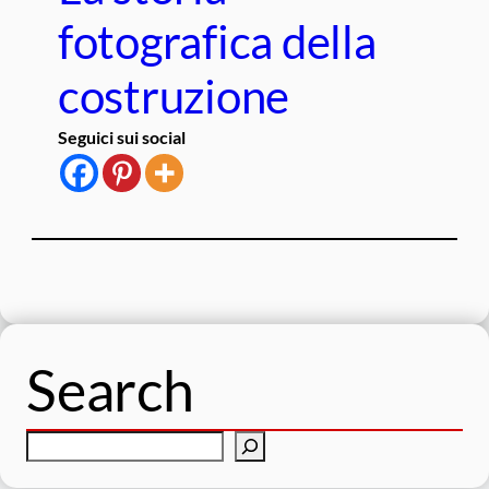
fotografica della
costruzione
Seguici sui social
Search
C
e