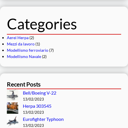
r
c
a
Categories
Aerei Herpa
(2)
Mezzi da lavoro
(1)
Modellismo ferroviario
(7)
Modellismo Navale
(2)
Recent Posts
Bell/Boeing V-22
13/02/2023
Herpa 303545
13/02/2023
Eurofighter Typhoon
13/02/2023