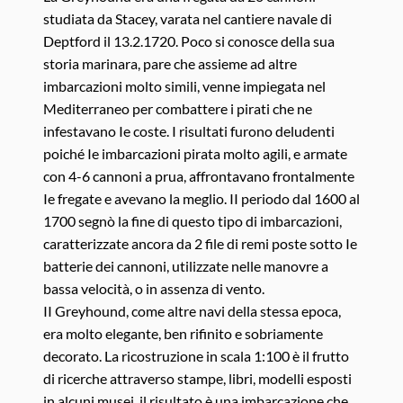
studiata da Stacey, varata nel cantiere navale di
Deptford il 13.2.1720. Poco si conosce della sua
storia marinara, pare che assieme ad altre
imbarcazioni molto simili, venne impiegata nel
Mediterraneo per combattere i pirati che ne
infestavano Ie coste. I risultati furono deludenti
poiché Ie imbarcazioni pirata molto agili, e armate
con 4-6 cannoni a prua, affrontavano frontalmente
Ie fregate e avevano la meglio. II periodo dal 1600 al
1700 segnò la fine di questo tipo di imbarcazioni,
caratterizzate ancora da 2 file di remi poste sotto Ie
batterie dei cannoni, utilizzate nelle manovre a
bassa velocità, o in assenza di vento.
II Greyhound, come altre navi della stessa epoca,
era molto elegante, ben rifinito e sobriamente
decorato. La ricostruzione in scala 1:100 è il frutto
di ricerche attraverso stampe, libri, modelli esposti
in alcuni musei, il risultato è una imbarcazione che