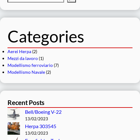
e
r
c
a
Categories
Aerei Herpa
(2)
Mezzi da lavoro
(1)
Modellismo ferroviario
(7)
Modellismo Navale
(2)
Recent Posts
Bell/Boeing V-22
13/02/2023
Herpa 303545
13/02/2023